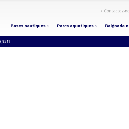
Contactez-n
Bases nautiques
Parcs aquatiques
Baignade n
G_8519