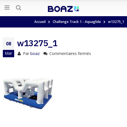
Accueil
Challenge Track 1 - Aquaglide
w13275_1
w13275_1
08
Mar
Par
boaz
Commentaires fermés