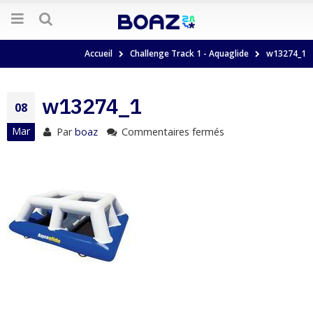
Accueil
Challenge Track 1 - Aquaglide
w13274_1
w13274_1
08
Mar
Par
boaz
Commentaires fermés