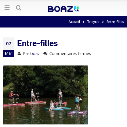
Accueil
Tricycle
Entre-filles
Entre-filles
07
Mar
Par
boaz
Commentaires fermés