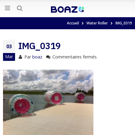
Accueil
Water Roller
IMG_0319
IMG_0319
03
Mar
Par
boaz
Commentaires fermés