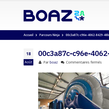
Accueil
Parcours Ninja
00c3a87c-c96e-4062-8429-48
00c3a87c-c96e-4062
18
Août
Par
boaz
Commentaires fermés