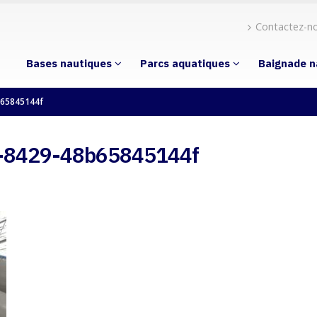
Contactez-n
Bases nautiques
Parcs aquatiques
Baignade n
b65845144f
-8429-48b65845144f