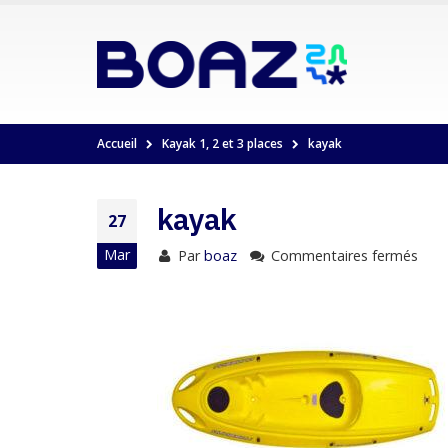
Accueil
Kayak 1, 2 et 3 places
kayak
kayak
27
Mar
Par
boaz
Commentaires fermés